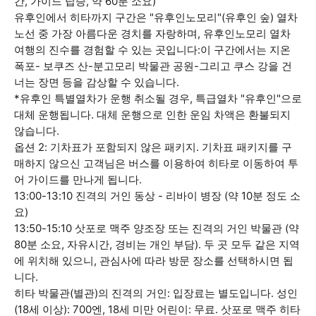
간, 가이드 탑승, 약 60분 소요)
유후인에서 히타까지 구간은 "유후인노모리"(유후인 숲) 열차
노선 중 가장 아름다운 경치를 자랑하며, 유후인노모리 열차
여행의 진수를 경험할 수 있는 곳입니다:이 구간에서는 지온
폭포- 보쿠즈 산-분고모리 박물관 공원-그리고 쿠스 강을 건
너는 장면 등을 감상할 수 있습니다.
*유후인 특별열차가 운행 취소될 경우, 특급열차 "유후인"으로
대체 운행됩니다. 대체 운행으로 인한 운임 차액은 환불되지
않습니다.
옵션 2: 기차표가 포함되지 않은 패키지. 기차표 패키지를 구
매하지 않으신 고객님은 버스를 이용하여 히타로 이동하여 투
어 가이드를 만나게 됩니다.
13:00-13:10 진격의 거인 동상 - 리바이 병장 (약 10분 정도 소
요)
13:50-15:10 삿포로 맥주 양조장 또는 진격의 거인 박물관 (약
80분 소요, 자유시간, 경비는 개인 부담). 두 곳 모두 같은 지역
에 위치해 있으니, 관심사에 따라 방문 장소를 선택하시면 됩
니다.
히타 박물관(별관)의 진격의 거인: 입장료는 별도입니다. 성인
(18세 이상): 700엔, 18세 미만 어린이: 무료. 삿포로 맥주 히타