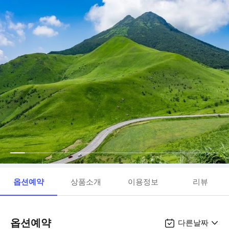
옵션예약
상품소개
이용정보
리뷰
옵션예약
다른날짜