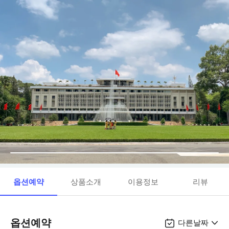
옵션예약
상품소개
이용정보
리뷰
옵션예약
다른날짜