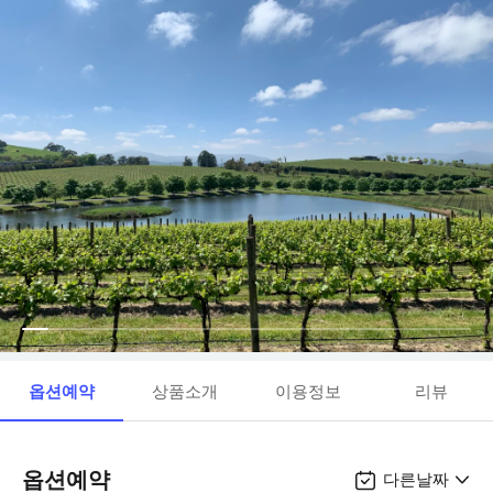
옵션예약
상품소개
이용정보
리뷰
옵션예약
다른날짜