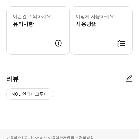
-예약관련 안내사항: ●예약시 총여행인
이런건 주의하세요
이렇게 사용하세요
유의사항
사용방법
* 이 상품은 구매 후 1일 이내에 확정 여부를 안내해드립니다. * 예약 
리뷰
NOL 인터파크투어
NOL
별
사
에서
점
진/
작성
높
동
된
은
영
리뷰
순
상
이용약관
위치기반서비스 이용약관
개인정보 처리방침