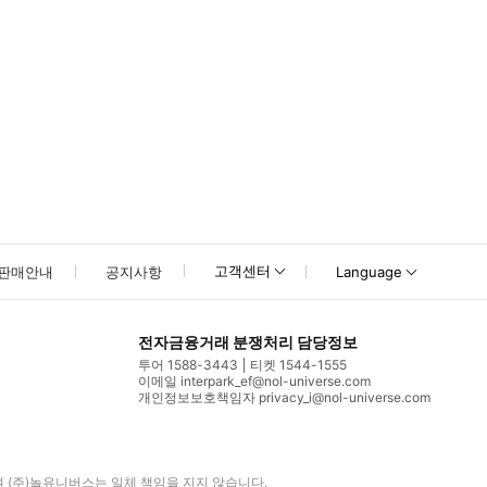
고객센터
판매안내
공지사항
Language
전자금융거래 분쟁처리 담당정보
투어 1588-3443
티켓 1544-1555
이메일 interpark_ef@nol-universe.com
개인정보보호책임자 privacy_i@nol-universe.com
며
(주)놀유니버스
는 일체 책임을 지지 않습니다.