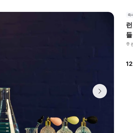
즉
런
들
1