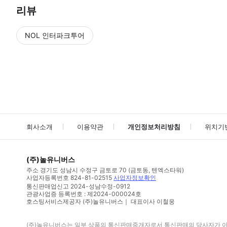
리뷰
NOL 인터파크투어
NOL
에서 작성된 리뷰 입니다.
별점 높은순
별점 높은순
회사소개
이용약관
개인정보처리방침
위치기
(주)놀유니버스
주소
경기도 성남시 수정구 금토로 70 (금토동, 텐엑스타워)
사업자등록번호
824-81-02515
사업자정보확인
통신판매업신고
2024-성남수정-0912
관광사업증 등록번호 : 제2024-000024호
호스팅서비스제공자 (주)놀유니버스｜ 대표이사 이철웅
(주)놀유니버스
는 일부 상품의 통신판매중개자로서 통신판매의 당사자가 아니