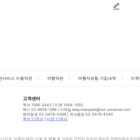
사진/동영상
사진/동영상
반서비스 이용약관
여행약관
여행자보험 가입내역
티켓
고객센터
투어 1588-3443
티켓 1544-1555
팩스 02-6919-1586
이메일 help.interpark@nol-universe.com
해외항공 02-3479-4399
국내항공 02-3479-4340
투어 1:1문의
티켓 1:1문의
므로, 상품의 예약, 이용 및 환불 등 거래와 관련된 의무와 책임은 판매자에게 있으