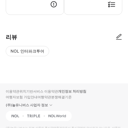
● 예약접수 후 확정이 되면 이용가능합니다. ● 바우처에 안내된 사용 방법
리뷰
NOL 인터파크투어
NOL
별
사
에서
점
진/
작성
높
동
된
은
영
리뷰
순
상
이용약관
위치기반서비스 이용약관
개인정보 처리방침
입니
여행자보험 가입안내
여행약관
분쟁해결기준
다.
(주)놀유니버스 사업자 정보
별
사
NOL
Triple
Interpark Global
점
진/
높
동
(주)놀유니버스
는 일부 상품의 통신판매중개자로서 통신판매의 당사자가 아니므로, 상품의