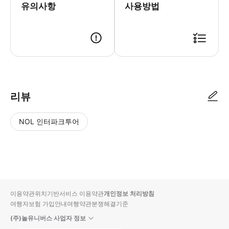
유의사항
사용방법
리뷰
NOL 인터파크투어
NOL
별
사
에서
점
진/
작성
높
동
된
은
영
리뷰
순
상
이용약관
위치기반서비스 이용약관
개인정보 처리방침
입니
여행자보험 가입안내
여행약관
분쟁해결기준
다.
(주)놀유니버스 사업자 정보