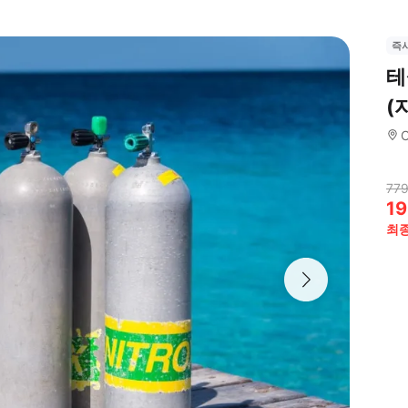
즉
테
(
C
779
19
최