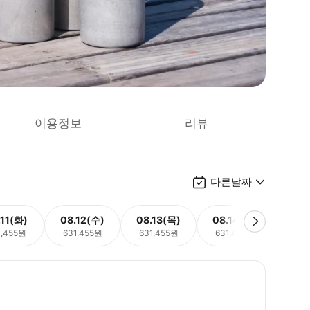
이용정보
리뷰
다른날짜
.11(화)
08.12(수)
08.13(목)
08.14(금)
08.
1,455원
631,455원
631,455원
631,455원
631