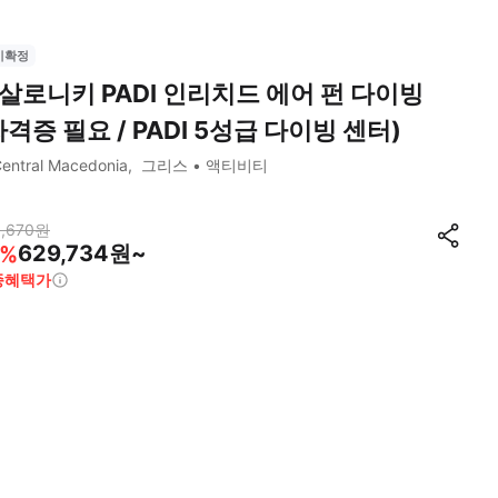
시확정
살로니키 PADI 인리치드 에어 펀 다이빙
자격증 필요 / PADI 5성급 다이빙 센터)
entral Macedonia
그리스
액티비티
,670
원
629,734원~
%
종혜택가