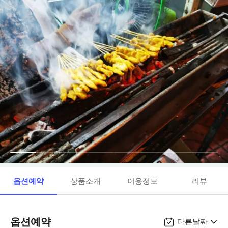
옵션예약
상품소개
이용정보
리뷰
옵션예약
다른날짜