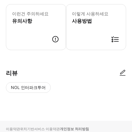
▶ 꼭 알아두세요 * 유모차, 카트, 휠
이런건 주의하세요
이렇게 사용하세요
유의사항
사용방법
▶ 사용방법 * 집합 장소의 직원에게 스마트폰 티켓을 보여주고 투어 시작 
리뷰
NOL 인터파크투어
NOL
별
사
에서
점
진/
작성
높
동
된
은
영
리뷰
순
상
이용약관
위치기반서비스 이용약관
개인정보 처리방침
입니