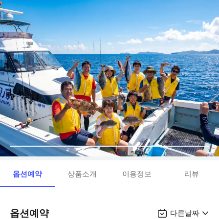
옵션예약
상품소개
이용정보
리뷰
옵션예약
다른날짜