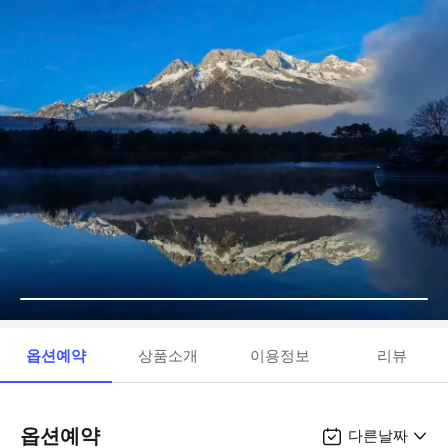
옵션예약
상품소개
이용정보
리뷰
옵션예약
다른날짜