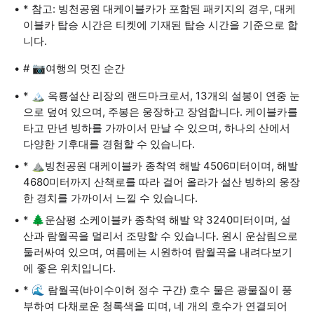
* 참고: 빙천공원 대케이블카가 포함된 패키지의 경우, 대케
이블카 탑승 시간은 티켓에 기재된 탑승 시간을 기준으로 합
니다.
# 📷여행의 멋진 순간
* 🏔️ 옥룡설산 리장의 랜드마크로서, 13개의 설봉이 연중 눈
으로 덮여 있으며, 주봉은 웅장하고 장엄합니다. 케이블카를
타고 만년 빙하를 가까이서 만날 수 있으며, 하나의 산에서
다양한 기후대를 경험할 수 있습니다.
* ⛰️빙천공원 대케이블카 종착역 해발 4506미터이며, 해발
4680미터까지 산책로를 따라 걸어 올라가 설산 빙하의 웅장
한 경치를 가까이서 느낄 수 있습니다.
* 🌲운삼평 소케이블카 종착역 해발 약 3240미터이며, 설
산과 람월곡을 멀리서 조망할 수 있습니다. 원시 운삼림으로
둘러싸여 있으며, 여름에는 시원하여 람월곡을 내려다보기
에 좋은 위치입니다.
* 🌊 람월곡(바이수이허 정수 구간) 호수 물은 광물질이 풍
부하여 다채로운 청록색을 띠며, 네 개의 호수가 연결되어