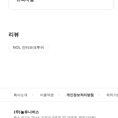
▶ 사용방법 * Julià Travel office에서 티켓을 교환하세요. 거기
리뷰
NOL 인터파크투어
NOL
에서 작성된 리뷰 입니다.
별점 높은순
별점 높은순
회사소개
이용약관
개인정보처리방침
위치기
(주)놀유니버스
주소
경기도 성남시 수정구 금토로 70 (금토동, 텐엑스타워)