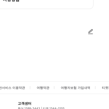
서 버스가 출발합니다. * 워너비치 공원 (Parque Warner Beach) 에서
사진/동영상
사진/동영상
반서비스 이용약관
여행약관
여행자보험 가입내역
티켓
고객센터
투어 1588-3443
티켓 1544-1555