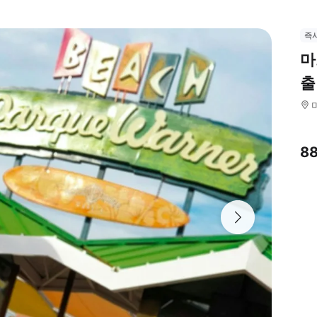
즉
마
출
8