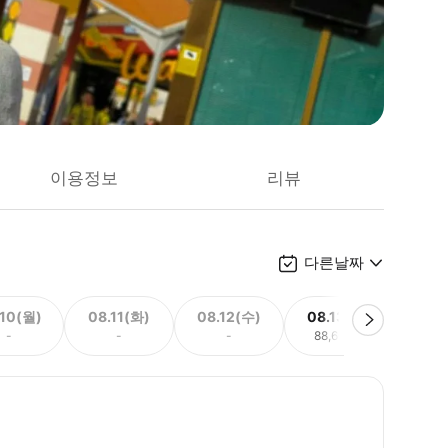
이용정보
리뷰
다른날짜
.10(월)
08.11(화)
08.12(수)
08.13(목)
08.
-
-
-
88,608원
88,