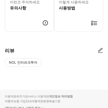
이런건 주의하세요
이렇게 사용하세요
유의사항
사용방법
● 예약접수 후 확정이 되면 이용가능합니다. ● 바우처에 안내된 사용 방법
리뷰
NOL 인터파크투어
NOL
별
사
에서
점
진/
작성
높
동
된
은
영
리뷰
순
상
이용약관
위치기반서비스 이용약관
개인정보 처리방침
입니
여행자보험 가입안내
여행약관
분쟁해결기준
다.
(주)놀유니버스 사업자 정보