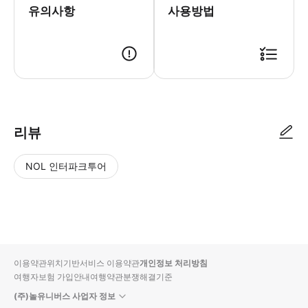
유의사항
사용방법
- 이용 안내 - 지점명 & 주소 * 철판 야키 눈부시게 * 주소: 〒542-0076 
리뷰
NOL 인터파크투어
NOL
별
사
에서
점
진/
작성
높
동
된
은
영
리뷰
순
상
이용약관
위치기반서비스 이용약관
개인정보 처리방침
입니
여행자보험 가입안내
여행약관
분쟁해결기준
다.
(주)놀유니버스 사업자 정보