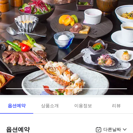
옵션예약
상품소개
이용정보
리뷰
옵션예약
다른날짜