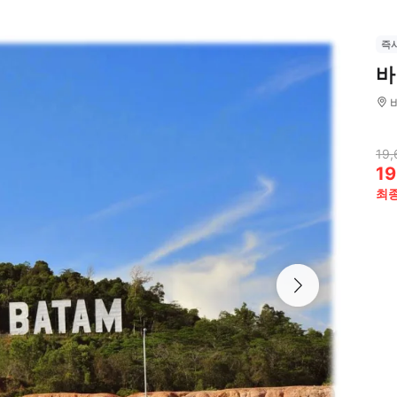
즉
바
19,
19
최