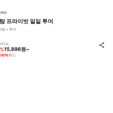
시확정
탐 프라이빗 일일 투어
바탐
투어
681
원
15,896원~
%
종혜택가