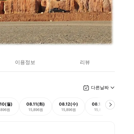
이용정보
리뷰
다른날짜
.10(월)
08.11(화)
08.12(수)
08.13(목)
08.
,896원
15,896원
15,896원
15,896원
15,