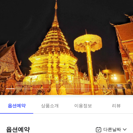
옵션예약
상품소개
이용정보
리뷰
옵션예약
다른날짜