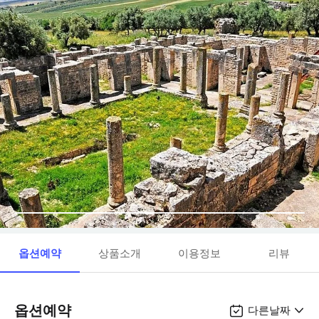
옵션예약
상품소개
이용정보
리뷰
옵션예약
다른날짜