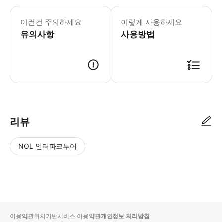
이런건 주의하세요
이렇게 사용하세요
유의사항
사용방법
리뷰
NOL 인터파크투어
NOL
별
사
에서
점
진/
작성
높
동
된
은
영
리뷰
순
상
이용약관
위치기반서비스 이용약관
개인정보 처리방침
입니