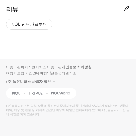
리뷰
NOL 인터파크투어
NOL
별
사
에서
점
진/
작성
높
동
된
은
영
리뷰
순
상
이용약관
위치기반서비스 이용약관
개인정보 처리방침
입니
여행자보험 가입안내
여행약관
분쟁해결기준
다.
(주)놀유니버스 사업자 정보
별
사
NOL
Triple
Interpark Global
점
진/
높
동
(주)놀유니버스
는 일부 상품의 통신판매중개자로서 통신판매의 당사자가 아니므로, 상품의
예약, 이용 및 환불 등 거래와 관련된 의무와 책임은 판매자에게 있으며
은
영
(주)놀유니버스
는 일
체 책임을 지지 않습니다.
순
상