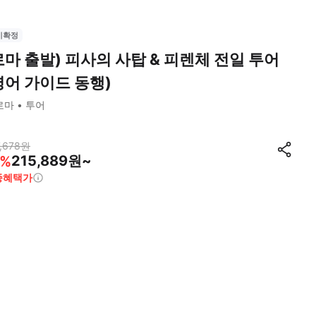
시확정
로마 출발) 피사의 사탑 & 피렌체 전일 투어
영어 가이드 동행)
로마
투어
,678
원
215,889원~
%
종혜택가