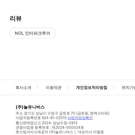
리뷰
NOL 인터파크투어
NOL
에서 작성된 리뷰 입니다.
별점 높은순
별점 높은순
회사소개
이용약관
개인정보처리방침
위치기
(주)놀유니버스
주소
경기도 성남시 수정구 금토로 70 (금토동, 텐엑스타워)
사업자등록번호
824-81-02515
사업자정보확인
통신판매업신고
2024-성남수정-0912
관광사업증 등록번호 : 제2024-000024호
호스팅서비스제공자 (주)놀유니버스｜ 대표이사 이철웅