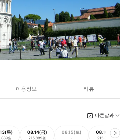
이용정보
리뷰
다른날짜
.13(목)
08.14(금)
08.15(토)
08.16(일)
08.
5,889원
215,889원
-
215,889원
215