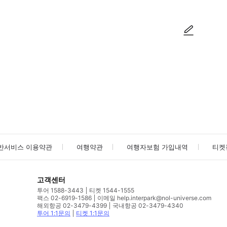
사진/동영상
사진/동영상
반서비스 이용약관
여행약관
여행자보험 가입내역
티켓
고객센터
투어 1588-3443
티켓 1544-1555
팩스 02-6919-1586
이메일 help.interpark@nol-universe.com
해외항공 02-3479-4399
국내항공 02-3479-4340
투어 1:1문의
티켓 1:1문의