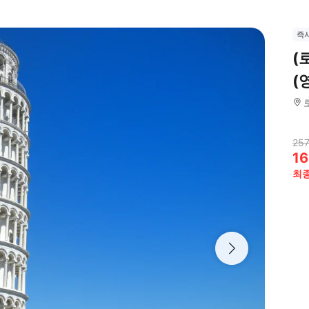
즉
(
(
257
16
최