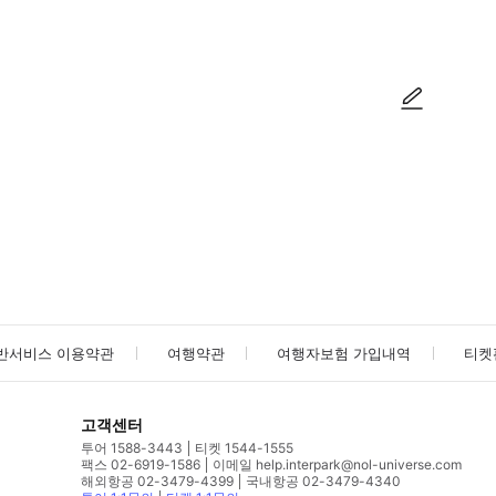
방법을 확인한 후 이용해 주시기 바랍니다. ● 48시간 이내에 바우처를 받지 
사진/동영상
사진/동영상
반서비스 이용약관
여행약관
여행자보험 가입내역
티켓
고객센터
투어 1588-3443
티켓 1544-1555
팩스 02-6919-1586
이메일 help.interpark@nol-universe.com
해외항공 02-3479-4399
국내항공 02-3479-4340