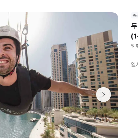
즉
두
(
일