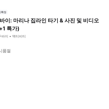
시확정
바이: 마리나 집라인 타기 & 사진 및 비디오
1+1 특가)
두바이
액티비티
시품절