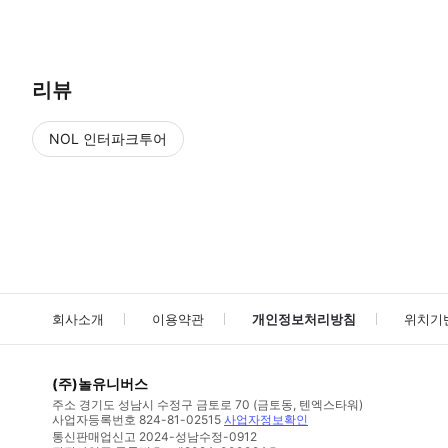
● 예약접수 후 확정이 되면 이용가능합니다. ● 바우처에 안내된 사용 
리뷰
NOL 인터파크투어
NOL
에서 작성된 리뷰 입니다.
별점 높은순
별점 높은순
회사소개
이용약관
개인정보처리방침
위치기
(주)놀유니버스
주소
경기도 성남시 수정구 금토로 70 (금토동, 텐엑스타워)
사업자등록번호
824-81-02515
사업자정보확인
통신판매업신고
2024-성남수정-0912