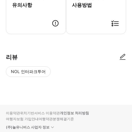
유의사항
사용방법
리뷰
NOL 인터파크투어
NOL
별
사
에서
점
진/
작성
높
동
된
은
영
리뷰
순
상
이용약관
위치기반서비스 이용약관
개인정보 처리방침
입니
여행자보험 가입안내
여행약관
분쟁해결기준
다.
(주)놀유니버스 사업자 정보