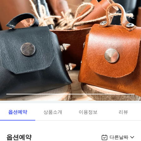
옵션예약
상품소개
이용정보
리뷰
옵션예약
다른날짜