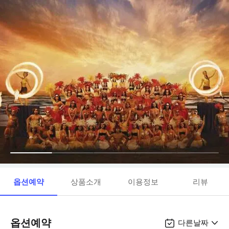
옵션예약
상품소개
이용정보
리뷰
옵션예약
다른날짜