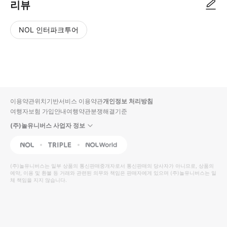
리뷰
NOL 인터파크투어
NOL
별
사
에서
점
진/
작성
높
동
된
은
영
리뷰
순
상
이용약관
위치기반서비스 이용약관
개인정보 처리방침
입니
여행자보험 가입안내
여행약관
분쟁해결기준
다.
(주)놀유니버스 사업자 정보
별
사
NOL
Triple
Interpark Global
점
진/
높
동
(주)놀유니버스
는 일부 상품의 통신판매중개자로서 통신판매의 당사자가 아니므로, 상품의
예약, 이용 및 환불 등 거래와 관련된 의무와 책임은 판매자에게 있으며
은
영
(주)놀유니버스
는 일
체 책임을 지지 않습니다.
순
상