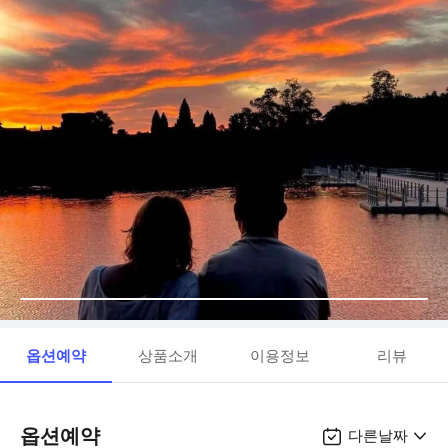
옵션예약
상품소개
이용정보
리뷰
옵션예약
다른날짜