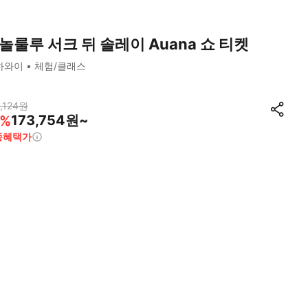
놀룰루 서크 뒤 솔레이 Auana 쇼 티켓
하와이
체험/클래스
,124
원
173,754원~
%
종혜택가