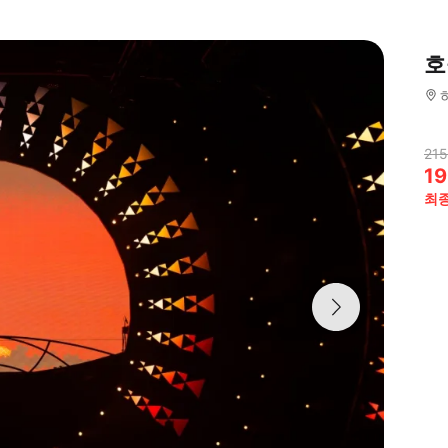
호
215
19
최