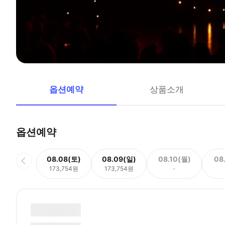
옵션예약
상품소개
옵션예약
08.08(토)
08.09(일)
08.10(월)
08
173,754원
173,754원
-