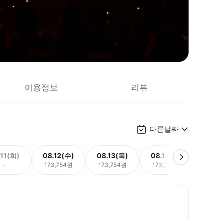
이용정보
리뷰
다른날짜
.11(화)
08.12(수)
08.13(목)
08.14(금)
08.
-
173,754원
173,754원
173,754원
173