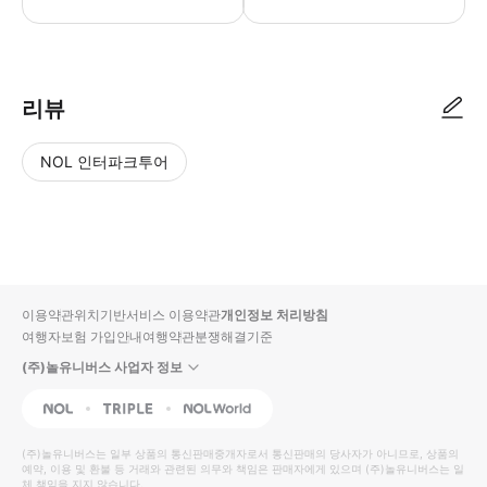
● 예약접수 후 확정이 되면 이용가능합니다. ● 바우처에 안내된 사용 방법
리뷰
NOL 인터파크투어
NOL
별
사
에서
점
진/
작성
높
동
된
은
영
리뷰
순
상
이용약관
위치기반서비스 이용약관
개인정보 처리방침
입니
여행자보험 가입안내
여행약관
분쟁해결기준
다.
(주)놀유니버스 사업자 정보
별
사
NOL
Triple
Interpark Global
점
진/
높
동
(주)놀유니버스
는 일부 상품의 통신판매중개자로서 통신판매의 당사자가 아니므로, 상품의
예약, 이용 및 환불 등 거래와 관련된 의무와 책임은 판매자에게 있으며
은
영
(주)놀유니버스
는 일
체 책임을 지지 않습니다.