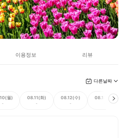
이용정보
리뷰
다른날짜
.10(월)
08.11(화)
08.12(수)
08.13(목)
08.
-
-
-
-