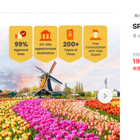
즉
S
330
19
최