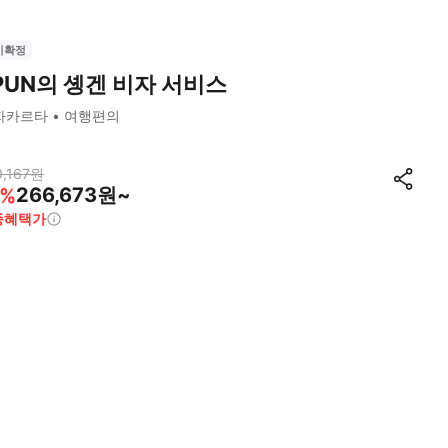
시확정
PUN의 솅겐 비자 서비스
자카르타
여행편의
,167
원
266,673원~
%
종혜택가