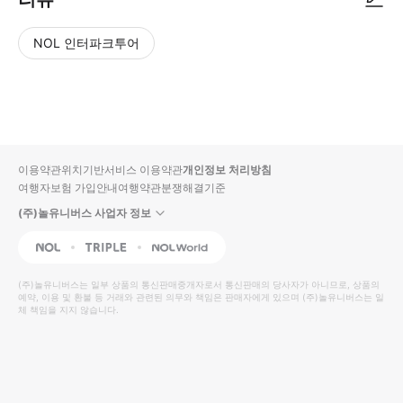
NOL 인터파크투어
NOL
별
사
에서
점
진/
작성
높
동
된
은
영
리뷰
순
상
이용약관
위치기반서비스 이용약관
개인정보 처리방침
입니
여행자보험 가입안내
여행약관
분쟁해결기준
다.
(주)놀유니버스 사업자 정보
별
사
NOL
Triple
Interpark Global
점
진/
높
동
(주)놀유니버스
는 일부 상품의 통신판매중개자로서 통신판매의 당사자가 아니므로, 상품의
예약, 이용 및 환불 등 거래와 관련된 의무와 책임은 판매자에게 있으며
은
영
(주)놀유니버스
는 일
체 책임을 지지 않습니다.
순
상