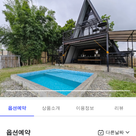
옵션예약
상품소개
이용정보
리뷰
옵션예약
다른날짜