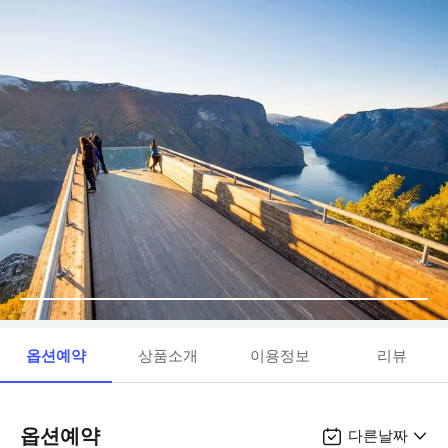
옵션예약
상품소개
이용정보
리뷰
옵션예약
다른날짜