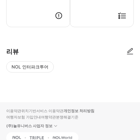
리뷰
NOL 인터파크투어
NOL
별
사
에서
점
진/
작성
높
동
된
은
영
리뷰
순
상
이용약관
위치기반서비스 이용약관
개인정보 처리방침
입니
여행자보험 가입안내
여행약관
분쟁해결기준
다.
(주)놀유니버스 사업자 정보
별
사
NOL
Triple
Interpark Global