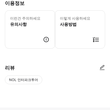
이용정보
이런건 주의하세요
이렇게 사용하세요
유의사항
사용방법
리뷰
NOL 인터파크투어
NOL
별
사
에서
점
진/
작성
높
동
된
은
영