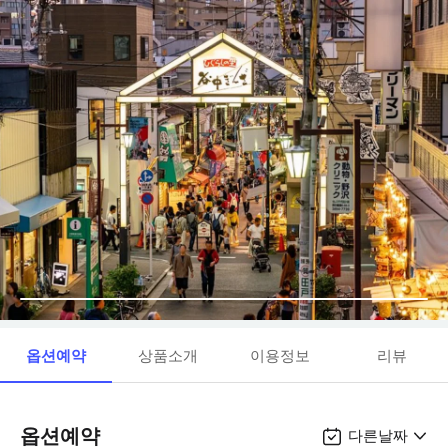
옵션예약
상품소개
이용정보
리뷰
옵션예약
다른날짜