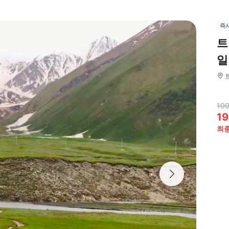
즉
트
일
109
19
최