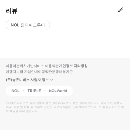
리뷰
NOL 인터파크투어
NOL
별
사
에서
점
진/
작성
높
동
된
은
영
리뷰
순
상
이용약관
위치기반서비스 이용약관
개인정보 처리방침
입니
여행자보험 가입안내
여행약관
분쟁해결기준
다.
(주)놀유니버스 사업자 정보
별
사
NOL
Triple
Interpark Global
점
진/
높
동
(주)놀유니버스
는 일부 상품의 통신판매중개자로서 통신판매의 당사자가 아니므로, 상품의
예약, 이용 및 환불 등 거래와 관련된 의무와 책임은 판매자에게 있으며
은
영
(주)놀유니버스
는 일
체 책임을 지지 않습니다.
순
상