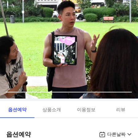
옵션예약
상품소개
이용정보
리뷰
옵션예약
다른날짜