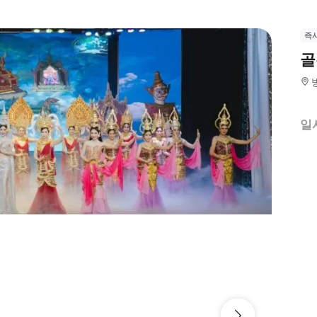
즉
골
일