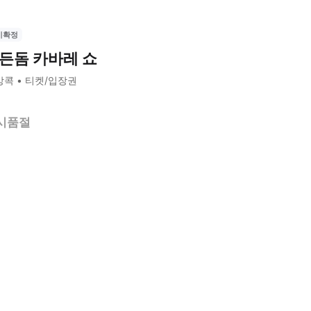
시확정
든돔 카바레 쇼
방콕
티켓/입장권
시품절