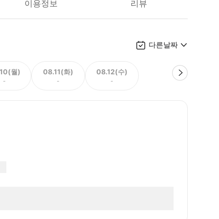
이용정보
리뷰
다른날짜
.10(월)
08.11(화)
08.12(수)
-
-
-