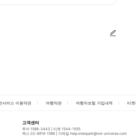
습니다: 알레르기/글루텐 불내증 외부 음식 및 음료는 허용되지 않습니다 접근성
사진/동영상
사진/동영상
반서비스 이용약관
여행약관
여행자보험 가입내역
티켓
고객센터
투어 1588-3443
티켓 1544-1555
팩스 02-6919-1586
이메일 help.interpark@nol-universe.com