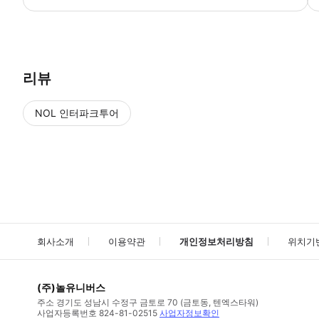
금지 및 제한 - 이 활동은 다음과 같은 식단 요구 사항을 수용할 수 없
리뷰
NOL 인터파크투어
NOL
에서 작성된 리뷰 입니다.
별점 높은순
별점 높은순
회사소개
이용약관
개인정보처리방침
위치기
(주)놀유니버스
주소
경기도 성남시 수정구 금토로 70 (금토동, 텐엑스타워)
사업자등록번호
824-81-02515
사업자정보확인