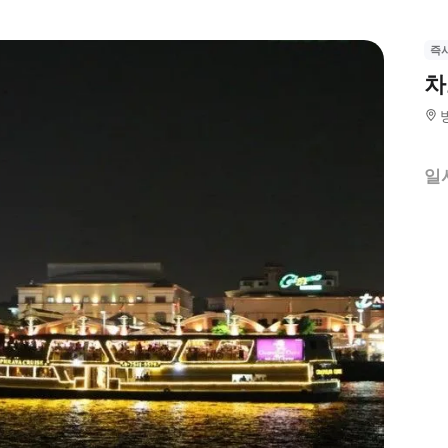
즉
차
일