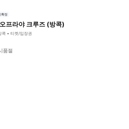
시확정
오프라야 크루즈 (방콕)
방콕
티켓/입장권
시품절