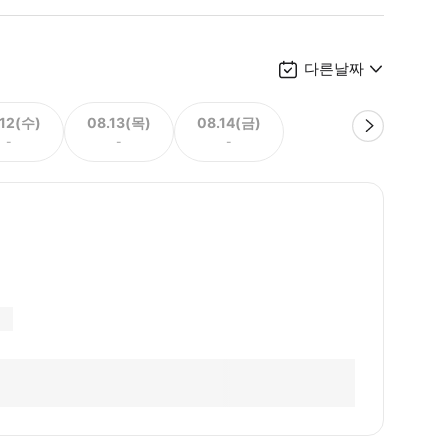
다른날짜
.12(수)
08.13(목)
08.14(금)
-
-
-