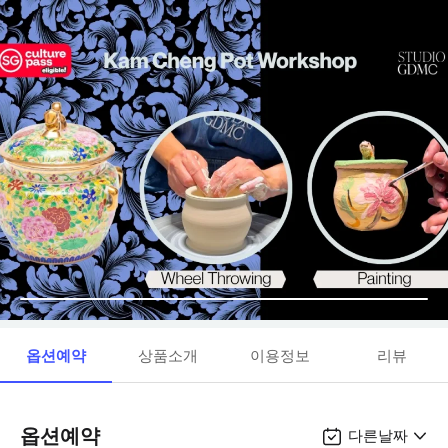
옵션예약
상품소개
이용정보
리뷰
옵션예약
다른날짜