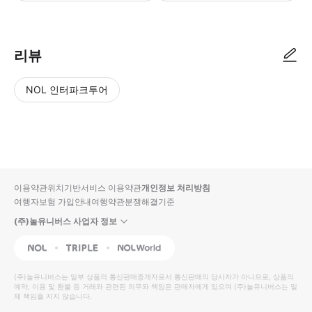
리뷰
NOL 인터파크투어
NOL
별
사
에서
점
진/
작성
높
동
된
은
영
리뷰
순
상
이용약관
위치기반서비스 이용약관
개인정보 처리방침
입니
여행자보험 가입안내
여행약관
분쟁해결기준
다.
(주)놀유니버스 사업자 정보
별
사
NOL
Triple
Interpark Global
점
진/
높
동
(주)놀유니버스
는 일부 상품의 통신판매중개자로서 통신판매의 당사자가 아니므로, 상품의
예약, 이용 및 환불 등 거래와 관련된 의무와 책임은 판매자에게 있으며
은
영
(주)놀유니버스
는 일
체 책임을 지지 않습니다.
순
상