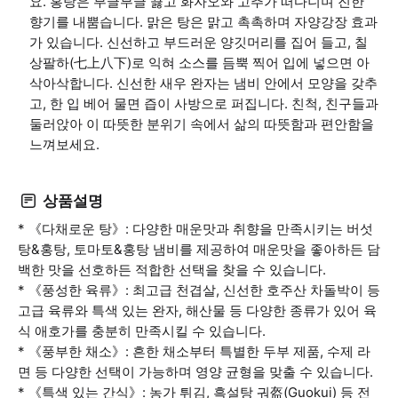
요. 홍탕은 부글부글 끓고 화자오와 고추가 떠다니며 진한
향기를 내뿜습니다. 맑은 탕은 맑고 촉촉하며 자양강장 효과
가 있습니다. 신선하고 부드러운 양깃머리를 집어 들고, 칠
상팔하(七上八下)로 익혀 소스를 듬뿍 찍어 입에 넣으면 아
삭아삭합니다. 신선한 새우 완자는 냄비 안에서 모양을 갖추
고, 한 입 베어 물면 즙이 사방으로 퍼집니다. 친척, 친구들과
둘러앉아 이 따뜻한 분위기 속에서 삶의 따뜻함과 편안함을
느껴보세요.
상품설명
* 《다채로운 탕》: 다양한 매운맛과 취향을 만족시키는 버섯
탕&홍탕, 토마토&홍탕 냄비를 제공하여 매운맛을 좋아하든 담
백한 맛을 선호하든 적합한 선택을 찾을 수 있습니다.
* 《풍성한 육류》: 최고급 천겹살, 신선한 호주산 차돌박이 등
고급 육류와 특색 있는 완자, 해산물 등 다양한 종류가 있어 육
식 애호가를 충분히 만족시킬 수 있습니다.
* 《풍부한 채소》: 흔한 채소부터 특별한 두부 제품, 수제 라
면 등 다양한 선택이 가능하며 영양 균형을 맞출 수 있습니다.
* 《특색 있는 간식》: 농가 튀김, 흑설탕 궈盔(Guokui) 등 전