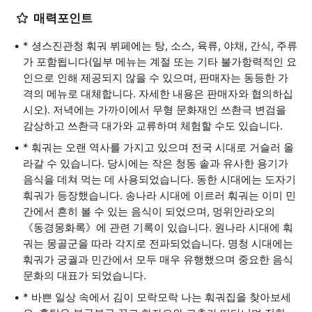
매력포인트
* 셩스진관청 훠궈 뷔페에는 탕, 소스, 육류, 야채, 간식, 주류
가 포함됩니다(일부 메뉴는 계절 또는 기타 불가항력적인 요
인으로 인해 제공되지 않을 수 있으며, 판매자는 동등한 가
격의 메뉴로 대체합니다. 자세한 내용은 판매자와 협의하십
시오). 저녁에는 가까이에서 무형 문화재인 쓰촨극 변검을
감상하고 쓰촨극 대가와 교류하며 체험할 수도 있습니다.
* 훠궈는 오랜 역사를 가지고 있으며 전국 시대로 거슬러 올
라갈 수 있습니다. 당시에는 작은 청동 솥과 유사한 용기가
음식을 데쳐 먹는 데 사용되었습니다. 동한 시대에는 도자기
훠궈가 등장했습니다. 송나라 시대에 이르러 훠궈는 이미 민
간에서 흔히 볼 수 있는 음식이 되었으며, 멍위안라오의
《동경몽화록》에 관련 기록이 있습니다. 원나라 시대에 훠
궈는 몽골군을 따라 각지로 전파되었습니다. 명청 시대에는
훠궈가 궁궐과 민간에서 모두 매우 유행했으며 중요한 음식
문화의 대표가 되었습니다.
* 바쁜 일상 속에서 김이 모락모락 나는 훠궈집을 찾아보세