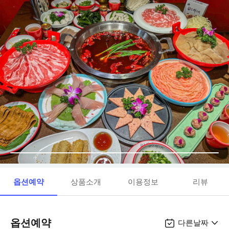
옵션예약
상품소개
이용정보
리뷰
옵션예약
다른날짜