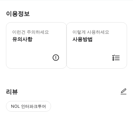
이용정보
* 셩스진관청 훠궈 주소: 청두시 칭양구 
이런건 주의하세요
이렇게 사용하세요
유의사항
사용방법
리뷰
NOL 인터파크투어
NOL
별
사
에서
점
진/
작성