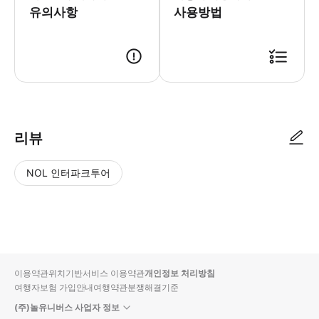
유의사항
사용방법
리뷰
NOL 인터파크투어
NOL
별
사
에서
점
진/
작성
높
동
된
은
영
리뷰
순
상
이용약관
위치기반서비스 이용약관
개인정보 처리방침
입니
여행자보험 가입안내
여행약관
분쟁해결기준
다.
(주)놀유니버스 사업자 정보