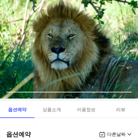
옵션예약
상품소개
이용정보
리뷰
옵션예약
다른날짜