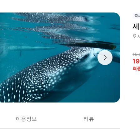
즉
세
15,
19
최
이용정보
리뷰