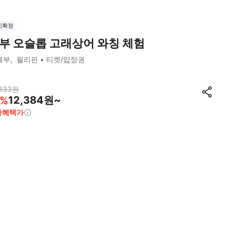
시확정
부 오슬롭 고래상어 와칭 체험
세부
필리핀
티켓/입장권
333
원
12,384원~
%
종혜택가