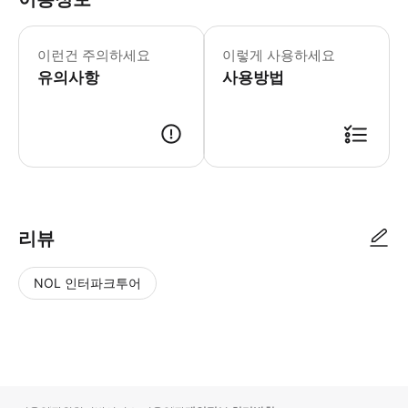
이런건 주의하세요
이렇게 사용하세요
유의사항
사용방법
리뷰
NOL 인터파크투어
NOL
별
사
에서
점
진/
작성
높
동
된
은
영
리뷰