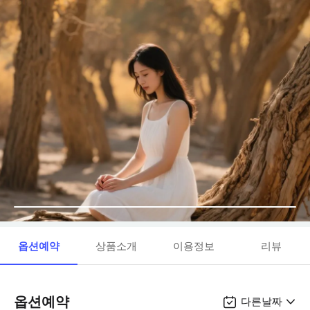
옵션예약
상품소개
이용정보
리뷰
옵션예약
다른날짜