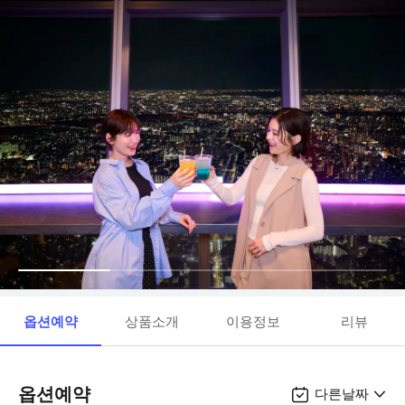
옵션예약
상품소개
이용정보
리뷰
옵션예약
다른날짜