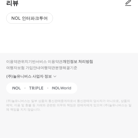
리뷰
NOL 인터파크투어
NOL
별
사
에서
점
진/
작성
높
동
된
은
영
리뷰
순
상
이용약관
위치기반서비스 이용약관
개인정보 처리방침
입니
여행자보험 가입안내
여행약관
분쟁해결기준
다.
(주)놀유니버스 사업자 정보
별
사
NOL
Triple
Interpark Global
점
진/
높
동
(주)놀유니버스
는 일부 상품의 통신판매중개자로서 통신판매의 당사자가 아니므로, 상품의
예약, 이용 및 환불 등 거래와 관련된 의무와 책임은 판매자에게 있으며
은
영
(주)놀유니버스
는 일
체 책임을 지지 않습니다.
순
상