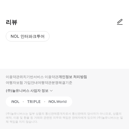
● 예약접수 후 확정이 되면 이용가능합니다. ● 바우처에 안내된 사용 방법
리뷰
NOL 인터파크투어
NOL
별
사
에서
점
진/
작성
높
동
된
은
영
리뷰
순
상
이용약관
위치기반서비스 이용약관
개인정보 처리방침
입니
여행자보험 가입안내
여행약관
분쟁해결기준
다.
(주)놀유니버스 사업자 정보
별
사
NOL
Triple
Interpark Global
점
진/
높
동
(주)놀유니버스
는 일부 상품의 통신판매중개자로서 통신판매의 당사자가 아니므로, 상품의
예약, 이용 및 환불 등 거래와 관련된 의무와 책임은 판매자에게 있으며
은
영
(주)놀유니버스
는 일
체 책임을 지지 않습니다.
순
상