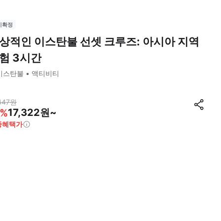
시확정
상적인 이스탄불 선셋 크루즈: 아시아 지역
험 3시간
이스탄불
액티비티
447
원
17,322원~
%
종혜택가