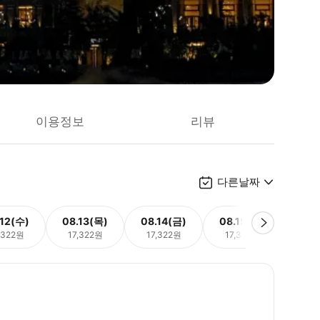
이용정보
리뷰
다른날짜
.12(수)
08.13(목)
08.14(금)
08.15(토)
08.
,322원
17,322원
17,322원
17,322원
17,