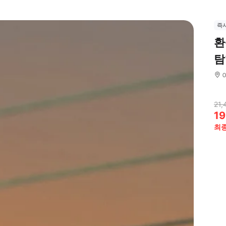
즉
환
탐
21,
19
최