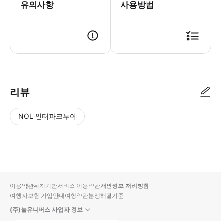
유의사항
사용방법
리뷰
NOL 인터파크투어
NOL
별
사
에서
점
진/
작성
높
동
된
은
영
리뷰
순
상
이용약관
위치기반서비스 이용약관
개인정보 처리방침
입니
여행자보험 가입안내
여행약관
분쟁해결기준
다.
(주)놀유니버스 사업자 정보