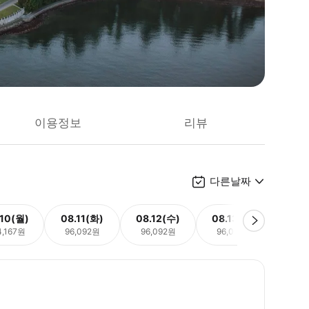
이용정보
리뷰
다른날짜
.10(월)
08.11(화)
08.12(수)
08.13(목)
08.
4,167원
96,092원
96,092원
96,092원
96,