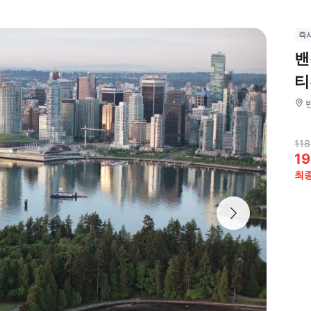
즉
밴
티
118
19
최