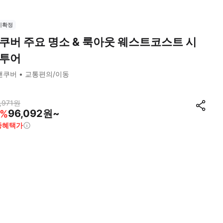
시확정
쿠버 주요 명소 & 룩아웃 웨스트코스트 시
투어
밴쿠버
교통편의/이동
,971
원
96,092원~
%
종혜택가