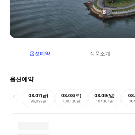
옵션예약
상품소개
옵션예약
08.07(금)
08.08(토)
08.09(일)
08
96,092원
100,130원
104,167원
10