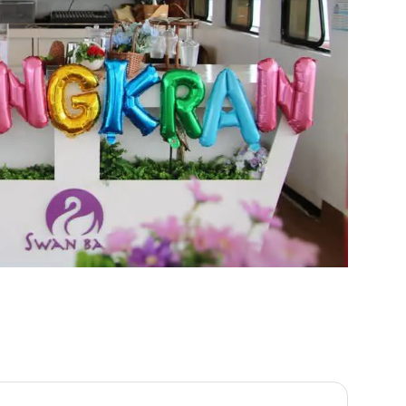
포함사항] ​​​• ​​픽업/샌딩, 호스트&승무원, 영어 가이드, 항구 이용료, 스낵 