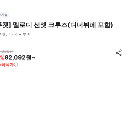
소가능
푸켓] 멜로디 선셋 크루즈(디너뷔페 포함)
푸껫
태국
투어
,836
원
92,092원~
%
종혜택가