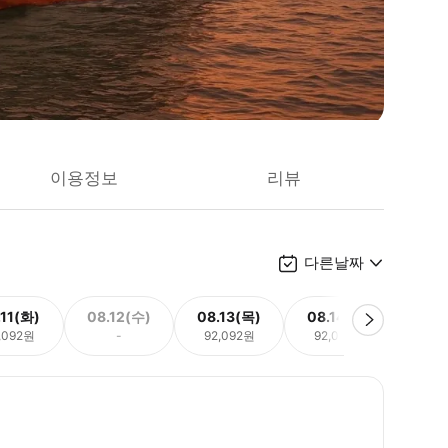
이용정보
리뷰
다른날짜
.11(화)
08.12(수)
08.13(목)
08.14(금)
08.
,092원
-
92,092원
92,092원
92,