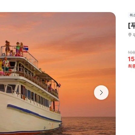
취
[
108
15
최