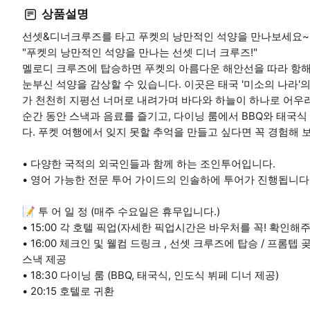
상품설명
선셋&디너크루즈를 타고 푸켓의 낭만적인 석양을 만나보세요~
​"푸켓의 낭만적인 석양을 만나는 선셋 디너 크루즈!"
멜로디 크루즈에 탑승하면 푸켓의 아름다운 해안선을 따라 항해
눈부신 석양을 감상할 수 있습니다. 이곳은 태국 '미소의 나라'의
가 천천히 지평선 너머로 내려가며 바다와 하늘이 하나로 어우
순간 동안 스낵과 음료를 즐기고, 다이닝 룸에서 BBQ와 태국식
다. 푸켓 여행에서 잊지 못할 추억을 만들고 싶다면 꼭 경험해 
​• 다양한 국적의 외국인들과 함께 하는 조인투어입니다.
​• ​영어 가능한 전문 투어 가이드의 인솔하에 투어가 진행됩니다
📝 투 어 일 정 (매주 수요일은 휴무입니다.)
• 15:00 각 호텔 픽업(자세한 픽업시간은 바우처를 꼭! 확인해
• 16:00​ 체크인 및 웰컴 드링크 , 선셋 크루즈에 탑승 / 프롬텝
스낵 제공
• 18:30​ 다이닝 룸 (BBQ, 태국식, 인도식 뷔페 디너 제공)
• 20:15​ 호텔로 귀환