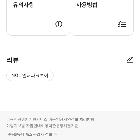
유의사항
사용방법
● 예약접수 후 확정이 되면 이용가능합니다. ● 바우처에 안내된 사용 방법
리뷰
NOL 인터파크투어
NOL
별
사
에서
점
진/
작성
높
동
된
은
영
리뷰
순
상
이용약관
위치기반서비스 이용약관
개인정보 처리방침
입니
여행자보험 가입안내
여행약관
분쟁해결기준
다.
(주)놀유니버스 사업자 정보