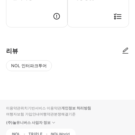
1. 원하시는 일정에 예약 접수해 주세요. 2. 고객님 정보 확인 후 예약 
리뷰
NOL 인터파크투어
NOL
별
사
에서
점
진/
작성
높
동
된
은
영
리뷰
순
상
이용약관
위치기반서비스 이용약관
개인정보 처리방침
입니
여행자보험 가입안내
여행약관
분쟁해결기준
다.
(주)놀유니버스 사업자 정보
별
사