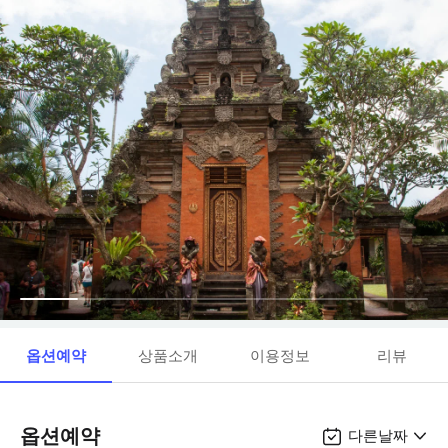
옵션예약
상품소개
이용정보
리뷰
옵션예약
다른날짜