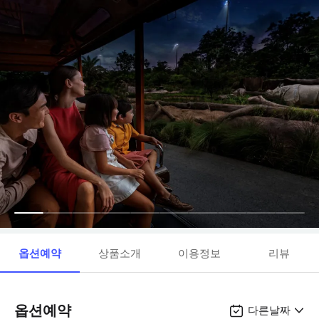
옵션예약
상품소개
이용정보
리뷰
옵션예약
다른날짜