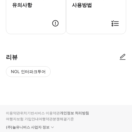
유의사항
사용방법
리뷰
NOL 인터파크투어
NOL
별
사
에서
점
진/
작성
높
동
된
은
영
리뷰
순
상
이용약관
위치기반서비스 이용약관
개인정보 처리방침
입니
여행자보험 가입안내
여행약관
분쟁해결기준
다.
(주)놀유니버스 사업자 정보