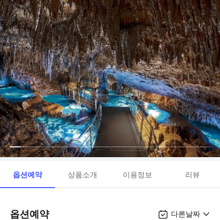
옵션예약
상품소개
이용정보
리뷰
옵션예약
다른날짜